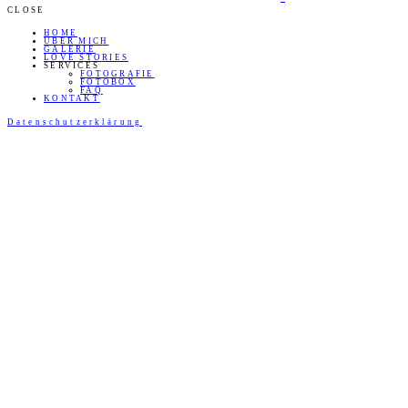
CLOSE
HOME
ÜBER MICH
GALERIE
LOVE STORIES
SERVICES
FOTOGRAFIE
FOTOBOX
FAQ
KONTAKT
Datenschutzerklärung