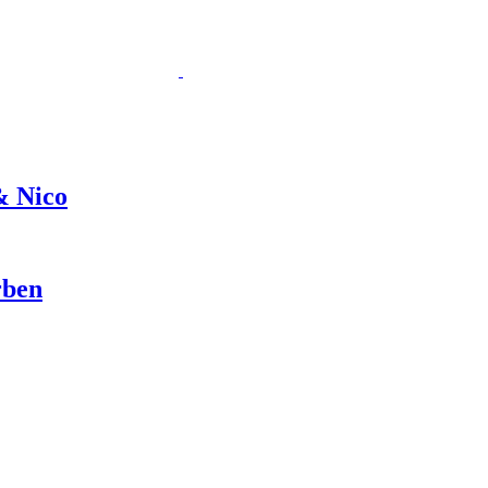
& Nico
rben