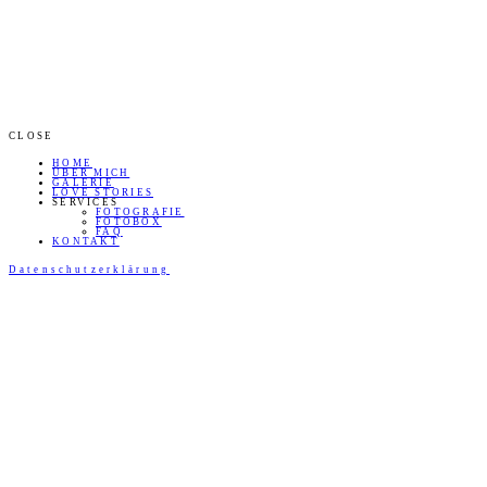
CLOSE
HOME
ÜBER MICH
GALERIE
LOVE STORIES
SERVICES
FOTOGRAFIE
FOTOBOX
FAQ
KONTAKT
Datenschutzerklärung