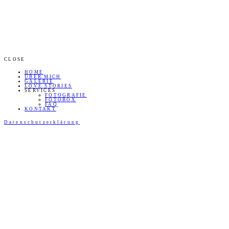
CLOSE
HOME
ÜBER MICH
GALERIE
LOVE STORIES
SERVICES
FOTOGRAFIE
FOTOBOX
FAQ
KONTAKT
Datenschutzerklärung